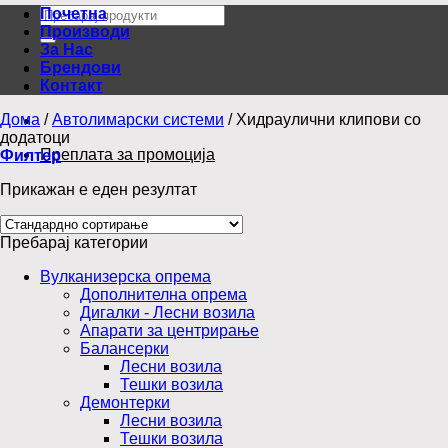
Барај
Почетна
за:
Производи
За Нас
Брендови
Контакт
Дома
/
Автолимарски системи
/
Хидраулични клипови со
додатоци
Преплата за промоција
Филтер
Прикажан е еден резултат
Пребарај категории
Вулканизерска опрема
Дополнителна опрема
Дигалки - Лесни возила
Апарати за центрирање
Балансерки
Лесни возила
Тешки возила
Демонтерки
Лесни возила
Тешки возила