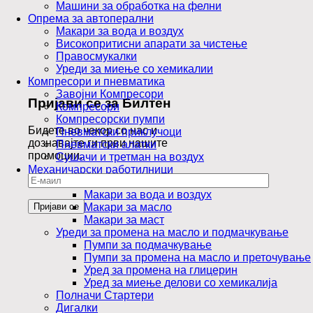
Машини за обработка на фелни
Опрема за автоперални
Макари за вода и воздух
Високопритисни апарати за чистење
Правосмукалки
Уреди за миење со хемикалии
Компресори и пневматика
Завојни Компресори
Пријави се за Билтен
Компресори
Компресорски пумпи
Бидете во чекор со нас и
Пневматски приклучоци
дознавајте ги први нашите
Пневматски алатки
промоции.
Сушачи и третман на воздух
Механичарски работилници
Макари
Макари за вода и воздух
Макари за масло
Макари за маст
Уреди за промена на масло и подмачкување
Пумпи за подмачкување
Пумпи за промена на масло и преточување
Уред за промена на глицерин
Уред за миење делови со хемикалија
Полначи Стартери
Дигалки