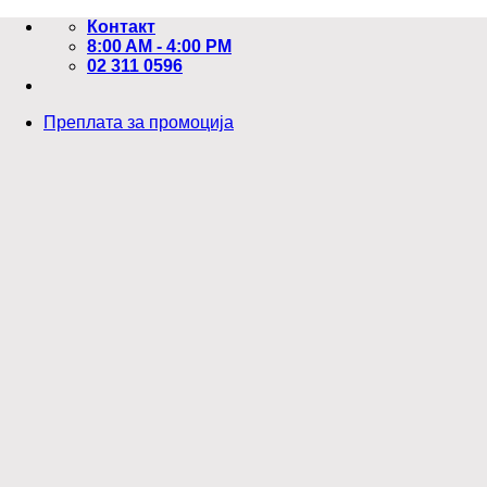
Skip
Контакт
to
8:00 AM - 4:00 PM
content
02 311 0596
Преплата за промоција