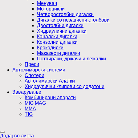
Менувач
Моторцикли
Четворостолбни дигалки
Дигалки со независни столбови
Двостолбни дигалки
Хидраулични дигалки
Каналски дигалки
Конзолни дигалки
Крокодилки
Маказести дигалки
Потпирачи, држачи и лежалки
Преси
Автолимарски системи
Спотери
Автолимарски Алатки
Хидраулични клипови со додатоци
Заварување
Комбинирани апарати
MIG MAG
MMA
TIG
Додај во листа