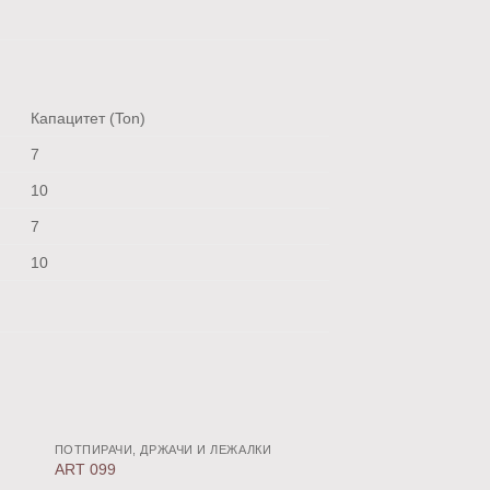
Капацитет (Ton)
7
10
7
10
ПОТПИРАЧИ, ДРЖАЧИ И ЛЕЖАЛКИ
ПОТПИРАЧИ, ДРЖАЧИ
дај
Додај
ART 099
ART 217, 218
о
во