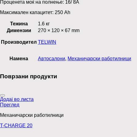
Проценета моќ на полнење: 16/ 8А
Максимален капацитет: 250 Ah
Тежина
1.6 кг
Димензии
270 × 120 × 67 mm
Производител
TELWIN
Намена
Автосалони
,
Механичарски работилници
Поврзани продукти
Додај во листа
Преглед
Механичарски работилници
T-CHARGE 20