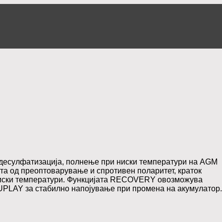
 десулфатизација, полнење при ниски температури на AGM
та од преоптоварување и спротивен поларитет, краток
ниски температури. Функцијата RECOVERY овозможува
SUPLAY за стабилно напојување при промена на акумулатор.