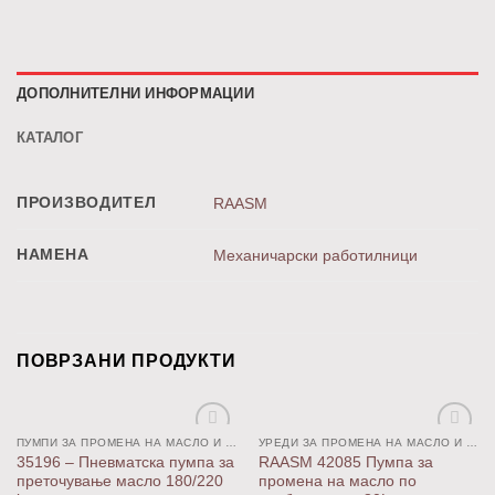
ДОПОЛНИТЕЛНИ ИНФОРМАЦИИ
КАТАЛОГ
ПРОИЗВОДИТЕЛ
RAASM
НАМЕНА
Механичарски работилници
ПОВРЗАНИ ПРОДУКТИ
ПУМПИ ЗА ПРОМЕНА НА МАСЛО И ПРЕТОЧУВАЊЕ
УРЕДИ ЗА ПРОМЕНА НА МАСЛО И ПОДМАЧКУВАЊЕ
Додај
Додај
35196 – Пневматска пумпа за
RAASM 42085 Пумпа за
во
во
преточување масло 180/220
промена на масло по
листа
листа