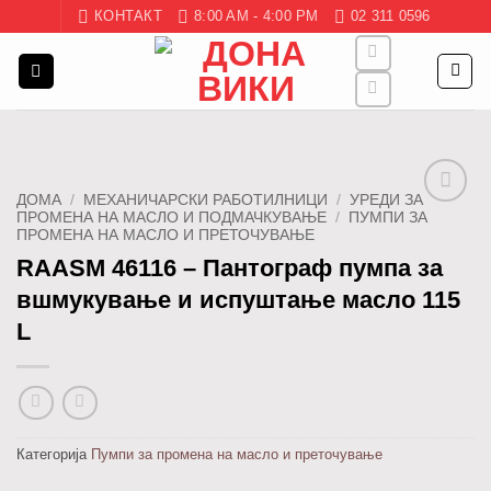
Skip
КОНТАКТ
8:00 AM - 4:00 PM
02 311 0596
to
content
ДОМА
/
МЕХАНИЧАРСКИ РАБОТИЛНИЦИ
/
УРЕДИ ЗА
ПРОМЕНА НА МАСЛО И ПОДМАЧКУВАЊЕ
/
ПУМПИ ЗА
Додај
ПРОМЕНА НА МАСЛО И ПРЕТОЧУВАЊЕ
во
листа
RAASM 46116 – Пантограф пумпа за
вшмукување и испуштање масло 115
L
Категорија
Пумпи за промена на масло и преточување