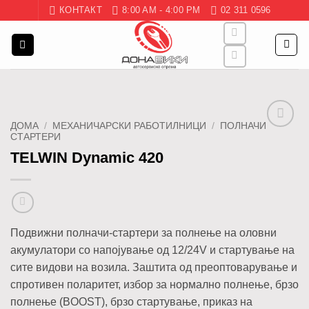
Skip
КОНТАКТ
8:00 AM - 4:00 PM
02 311 0596
to
content
ДОМА
/
МЕХАНИЧАРСКИ РАБОТИЛНИЦИ
/
ПОЛНАЧИ
СТАРТЕРИ
Додај
во
TELWIN Dynamic 420
листа
Подвижни полначи-стартери за полнење на оловни
акумулатори со напојување од 12/24V и стартување на
сите видови на возила. Заштита од преоптоварување и
спротивен поларитет, избор за нормално полнење, брзо
полнење (BOOST), брзо стартување, приказ на