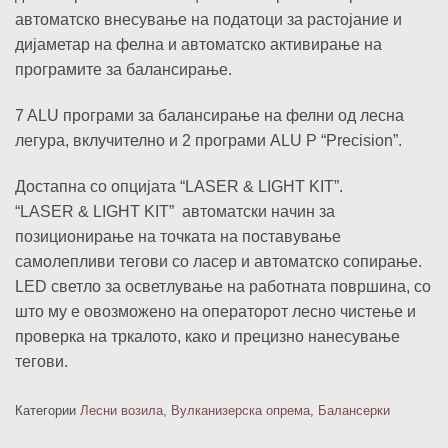
автоматско внесување на податоци за растојание и
дијаметар на фелна и автоматско активирање на
програмите за балансирање.
7 ALU програми за балансирање на фелни од лесна
легура, вклучително и 2 програми ALU P “Precision”.
Достапна со опцијата “LASER & LIGHT KIT”.
“LASER & LIGHT KIT” автоматски начин за
позиционирање на точката на поставување
самолепливи тегови со ласер и автоматско сопирање.
LED светло за осветлување на работната површина, со
што му е овозможено на операторот лесно чистење и
проверка на тркалото, како и прецизно нанесување
тегови.
Категории
Лесни возила
,
Вулканизерска опрема
,
Балансерки