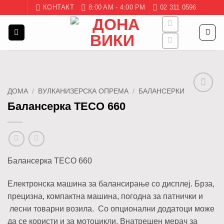
Skip
КОНТАКТ
8:00 AM - 4:00 PM
02 311 0596
to
content
ДОМА
/
ВУЛКАНИЗЕРСКА ОПРЕМА
/
БАЛАНСЕРКИ
Додај
Балансерка TECO 660
во
листа
Балансерка TECO 660
Електронска машина за балансирање со дисплеј. Брза,
прецизна, компактна машина, погодна за патнички и
лесни товарни возила. Со опционални додатоци може
да се користи и за мотоцикли. Внатрешен мерач за