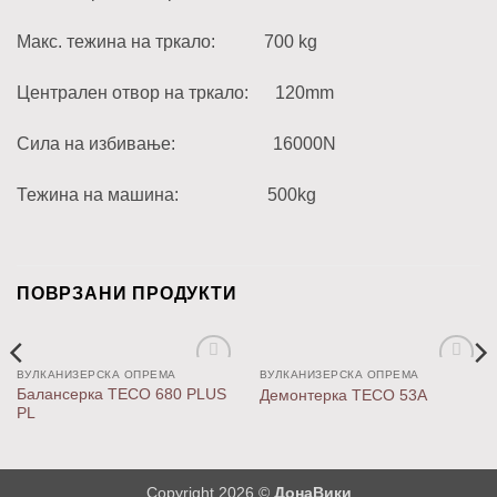
Макс. тежина на тркало: 700 kg
Централен отвор на тркало: 120mm
Сила на избивање: 16000N
Тежина на машина: 500kg
ПОВРЗАНИ ПРОДУКТИ
ВУЛКАНИЗЕРСКА ОПРЕМА
ВУЛКАНИЗЕРСКА ОПРЕМА
Додај
Додај
Балансерка TECO 680 PLUS
Демонтерка TECO 53A
во
во
PL
листа
листа
Copyright 2026 ©
ДонаВики