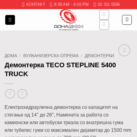
Skip
КОНТАКТ
8:00 AM - 4:00 PM
02 311 0596
to
content
ДОМА
/
ВУЛКАНИЗЕРСКА ОПРЕМА
/
ДЕМОНТЕРКИ
Додај
Демонтерка TECO STEPLINE 5400
во
TRUCK
листа
Електрохидраулична демонтерка со капацитет на
стегање од 14″ до 26″, Наменета за работа со
камионски или автобуски тркала со внатрешна гума
или тубелес гуми со максимален дијаметар до 1500 mm