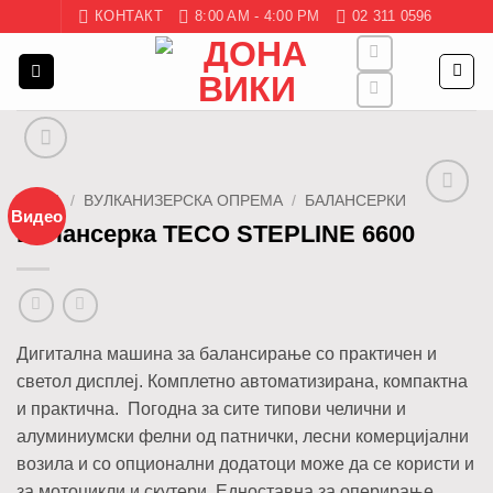
Skip
КОНТАКТ
8:00 AM - 4:00 PM
02 311 0596
to
content
ДОМА
/
ВУЛКАНИЗЕРСКА ОПРЕМА
/
БАЛАНСЕРКИ
Видео
Додај
Балансерка TECO STEPLINE 6600
во
листа
Дигитална машина за балансирање со практичен и
светол дисплеј. Комплетно автоматизирана, компактна
и практична. Погодна за сите типови челични и
алуминиумски фелни од патнички, лесни комерцијални
возила и со опционални додатоци може да се користи и
за мотоцикли и скутери. Едноставна за оперирање.