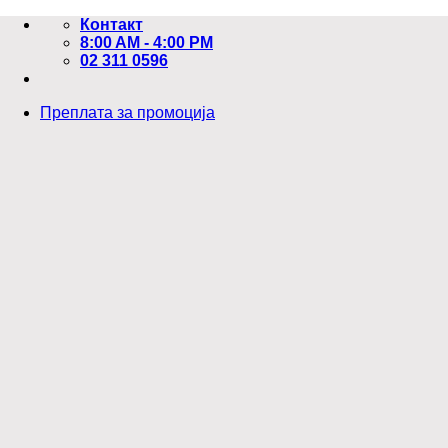
Skip
Контакт
to
8:00 AM - 4:00 PM
content
02 311 0596
Преплата за промоција