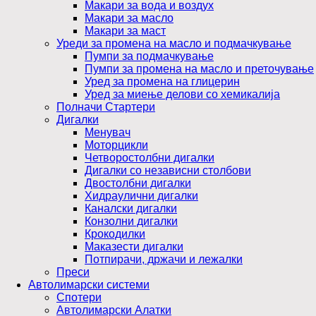
Макари за вода и воздух
Макари за масло
Макари за маст
Уреди за промена на масло и подмачкување
Пумпи за подмачкување
Пумпи за промена на масло и преточување
Уред за промена на глицерин
Уред за миење делови со хемикалија
Полначи Стартери
Дигалки
Менувач
Моторцикли
Четворостолбни дигалки
Дигалки со независни столбови
Двостолбни дигалки
Хидраулични дигалки
Каналски дигалки
Конзолни дигалки
Крокодилки
Маказести дигалки
Потпирачи, држачи и лежалки
Преси
Автолимарски системи
Спотери
Автолимарски Алатки