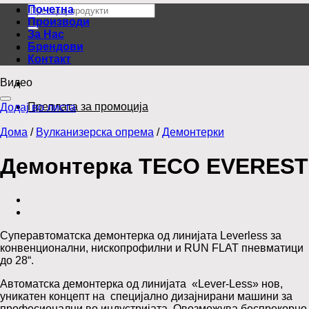
Барај
Почетна
за:
Производи
За Нас
Брендови
Контакт
Видео
Преплата за промоција
Додај во листа
Дома
/
Вулканизерска опрема
/
Демонтерки
Демонтерка TECO EVEREST
Суперавтоматска демонтерка од линијата Leverless за
конвенционални, нископрофилни и RUN FLAT пневматици
до 28“.
Автоматска демонтерка од линијата «Lever-Less» нов,
уникатен концепт на специјално дизајнирани машини за
професионалци во индустријата. Овозможува беспрекорно