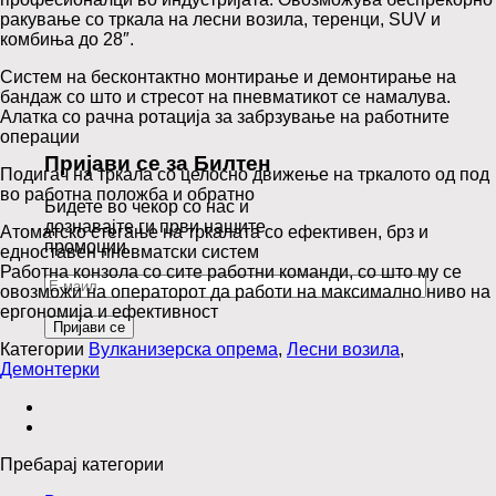
ракување со тркала на лесни возила, теренци, SUV и
комбиња до 28″.
Систем на бесконтактно монтирање и демонтирање на
бандаж со што и стресот на пневматикот се намалува.
Алатка со рачна ротација за забрзување на работните
операции
Пријави се за Билтен
Подигач на тркала со целосно движење на тркалото од под
во работна положба и обратно
Бидете во чекор со нас и
дознавајте ги први нашите
Атоматско стегање на тркалата со ефективен, брз и
промоции.
едноставен пневматски систем
Работна конзола со сите работни команди, со што му се
овозможи на операторот да работи на максимално ниво на
ергономија и ефективност
Категории
Вулканизерска опрема
,
Лесни возила
,
Демонтерки
Пребарај категории