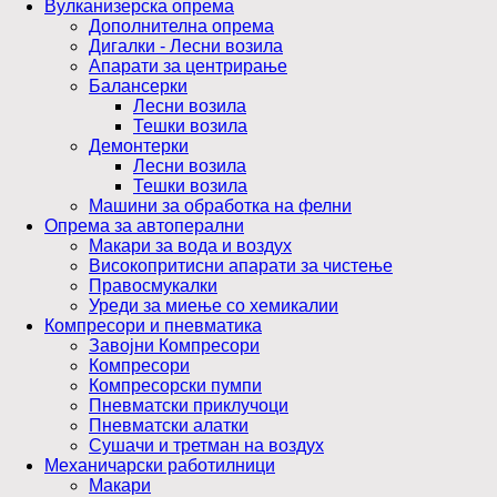
Вулканизерска опрема
Дополнителна опрема
Дигалки - Лесни возила
Апарати за центрирање
Балансерки
Лесни возила
Тешки возила
Демонтерки
Лесни возила
Тешки возила
Машини за обработка на фелни
Опрема за автоперални
Макари за вода и воздух
Високопритисни апарати за чистење
Правосмукалки
Уреди за миење со хемикалии
Компресори и пневматика
Завојни Компресори
Компресори
Компресорски пумпи
Пневматски приклучоци
Пневматски алатки
Сушачи и третман на воздух
Механичарски работилници
Макари