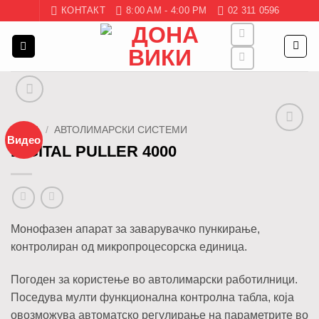
Skip
КОНТАКТ
8:00 AM - 4:00 PM
02 311 0596
to
content
ДОМА
/
АВТОЛИМАРСКИ СИСТЕМИ
Видео
Додај
DIGITAL PULLER 4000
во
листа
Монофазен апарат за заварувачко пункирање,
контролиран од микропроцесорска единица.
Погоден за користење во автолимарски работилници.
Поседува мулти функционална контролна табла, која
овозможува автоматско регулирање на параметрите во